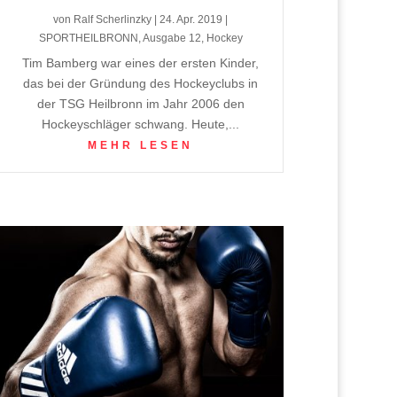
von
Ralf Scherlinzky
|
24. Apr. 2019
|
SPORTHEILBRONN
,
Ausgabe 12
,
Hockey
Tim Bamberg war eines der ersten Kinder,
das bei der Gründung des Hockeyclubs in
der TSG Heilbronn im Jahr 2006 den
Hockeyschläger schwang. Heute,...
MEHR LESEN