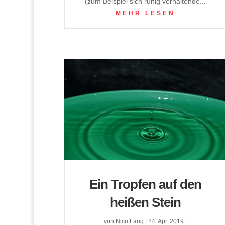
(zum Beispiel sich ruhig verhaltende...
MEHR LESEN
Ein Tropfen auf den
heißen Stein
von
Nico Lang
|
24. Apr. 2019
|