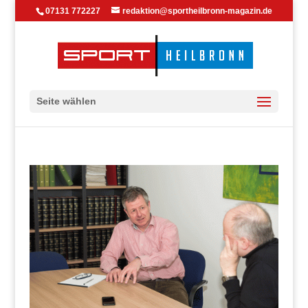
07131 772227
redaktion@sportheilbronn-magazin.de
Seite wählen