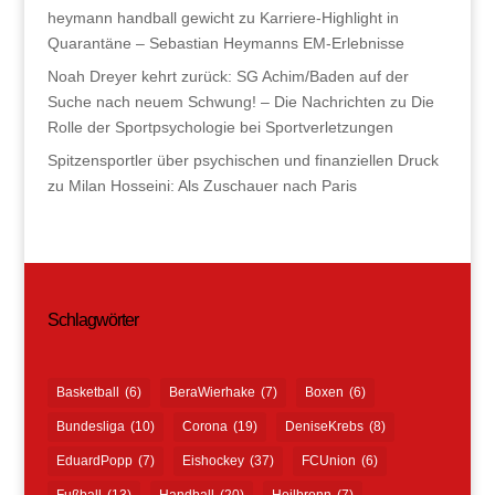
heymann handball gewicht
zu
Karriere-Highlight in
Quarantäne – Sebastian Heymanns EM-Erlebnisse
Noah Dreyer kehrt zurück: SG Achim/Baden auf der
Suche nach neuem Schwung! – Die Nachrichten
zu
Die
Rolle der Sportpsychologie bei Sportverletzungen
Spitzensportler über psychischen und finanziellen Druck
zu
Milan Hosseini: Als Zuschauer nach Paris
Schlagwörter
Basketball
(6)
BeraWierhake
(7)
Boxen
(6)
Bundesliga
(10)
Corona
(19)
DeniseKrebs
(8)
EduardPopp
(7)
Eishockey
(37)
FCUnion
(6)
Fußball
(13)
Handball
(20)
Heilbronn
(7)