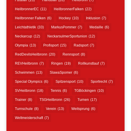
HeilbronnerEC
(11)
HeilbronnerFalken
(22)
Heilbronner Falken
(6)
Hockey
(10)
Inklusion
(7)
Leichtathletik
(33)
MarkusPommer
(7)
Medaille
(6)
Neckarcup
(12)
NeckarsulmerSportunion
(12)
Olympia
(13)
Profisport
(15)
Radsport
(7)
RedDevilsHeilbronn
(20)
Rennsport
(8)
REVHeilbronn
(7)
Ringen
(19)
Rollkunstlauf
(7)
Schwimmen
(13)
SlawaSpomer
(6)
Special Olympics
(6)
Spitzensport
(10)
Sportrecht
(7)
SVHeilbronn
(18)
Tennis
(6)
TGBöckingen
(10)
Trainer
(8)
TSGHeilbronn
(26)
Turnen
(17)
Turnschule
(8)
Verein
(13)
Weitsprung
(6)
Weltmeisterschaft
(7)