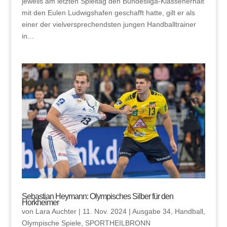
jeweils am letzten Spieltag den Bundesliga-Klassenerhalt
mit den Eulen Ludwigshafen geschafft hatte, gilt er als
einer der vielversprechendsten jungen Handballtrainer
in...
Sebastian Heymann: Olympisches Silber für den
Horkheimer
von
Lara Auchter
|
11. Nov. 2024
|
Ausgabe 34
,
Handball
,
Olympische Spiele
,
SPORTHEILBRONN