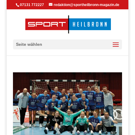
07131 772227
redaktion@sportheilbronn-magazin.de
Seite wählen