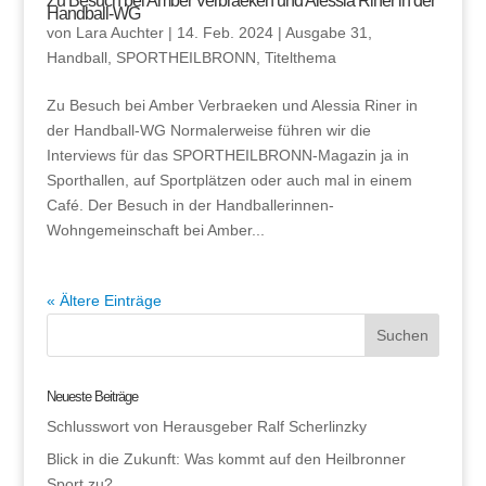
Zu Besuch bei Amber Verbraeken und Alessia Riner in der
Handball-WG
von
Lara Auchter
|
14. Feb. 2024
|
Ausgabe 31
,
Handball
,
SPORTHEILBRONN
,
Titelthema
Zu Besuch bei Amber Verbraeken und Alessia Riner in
der Handball-WG Normalerweise führen wir die
Interviews für das SPORTHEILBRONN-Magazin ja in
Sporthallen, auf Sportplätzen oder auch mal in einem
Café. Der Besuch in der Handballerinnen-
Wohngemeinschaft bei Amber...
« Ältere Einträge
Neueste Beiträge
Schlusswort von Herausgeber Ralf Scherlinzky
Blick in die Zukunft: Was kommt auf den Heilbronner
Sport zu?