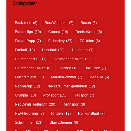
Schlagwörter
Basketball
(6)
BeraWierhake
(7)
Boxen
(6)
Bundesliga
(10)
Corona
(19)
DeniseKrebs
(8)
EduardPopp
(7)
Eishockey
(37)
FCUnion
(6)
Fußball
(13)
Handball
(20)
Heilbronn
(7)
HeilbronnerEC
(11)
HeilbronnerFalken
(22)
Heilbronner Falken
(6)
Hockey
(10)
Inklusion
(7)
Leichtathletik
(33)
MarkusPommer
(7)
Medaille
(6)
Neckarcup
(12)
NeckarsulmerSportunion
(12)
Olympia
(13)
Profisport
(15)
Radsport
(7)
RedDevilsHeilbronn
(20)
Rennsport
(8)
REVHeilbronn
(7)
Ringen
(19)
Rollkunstlauf
(7)
Schwimmen
(13)
SlawaSpomer
(6)