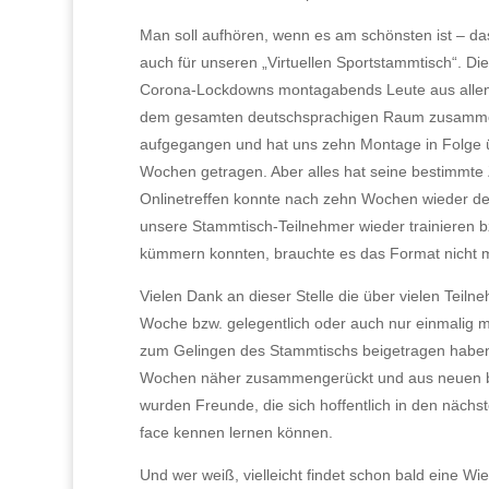
Man soll aufhören, wenn es am schönsten ist – da
auch für unseren „Virtuellen Sportstammtisch“. D
Corona-Lockdowns montagabends Leute aus allen
dem gesamten deutschsprachigen Raum zusamme
aufgegangen und hat uns zehn Montage in Folge ü
Wochen getragen. Aber alles hat seine bestimmte 
Onlinetreffen konnte nach zehn Wochen wieder d
unsere Stammtisch-Teilnehmer wieder trainieren b
kümmern konnten, brauchte es das Format nicht 
Vielen Dank an dieser Stelle die über vielen Teiln
Woche bzw. gelegentlich oder auch nur einmalig m
zum Gelingen des Stammtischs beigetragen haben. 
Wochen näher zusammengerückt und aus neuen bz
wurden Freunde, die sich hoffentlich in den näch
face kennen lernen können.
Und wer weiß, vielleicht findet schon bald eine Wi