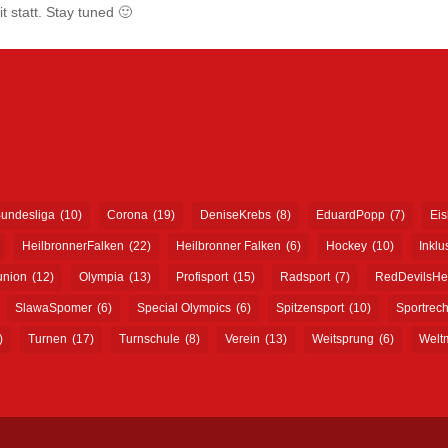
 statt. Stay tuned 🙂
undesliga
(10)
Corona
(19)
DeniseKrebs
(8)
EduardPopp
(7)
Ei
HeilbronnerFalken
(22)
Heilbronner Falken
(6)
Hockey
(10)
Inklu
union
(12)
Olympia
(13)
Profisport
(15)
Radsport
(7)
RedDevilsHe
SlawaSpomer
(6)
Special Olympics
(6)
Spitzensport
(10)
Sportrech
)
Turnen
(17)
Turnschule
(8)
Verein
(13)
Weitsprung
(6)
Weltm