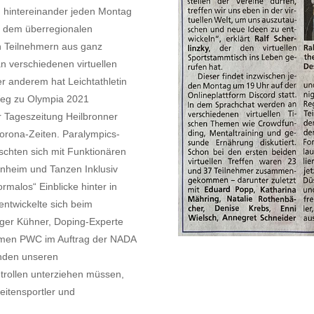
n hintereinander jeden Montag
In dem überregionalen
n Teilnehmern aus ganz
 verschiedenen virtuellen
er anderem hat Leichtathletin
Weg zu Olympia 2021
er Tageszeitung Heilbronner
Corona-Zeiten. Paralympics-
uschten sich mit Funktionären
enheim und Tanzen Inklusiv
alos“ Einblicke hinter in
entwickelte sich beim
er Kühner, Doping-Experte
hmen PWC im Auftrag der NADA
anden unseren
ntrollen unterziehen müssen,
eitensportler und