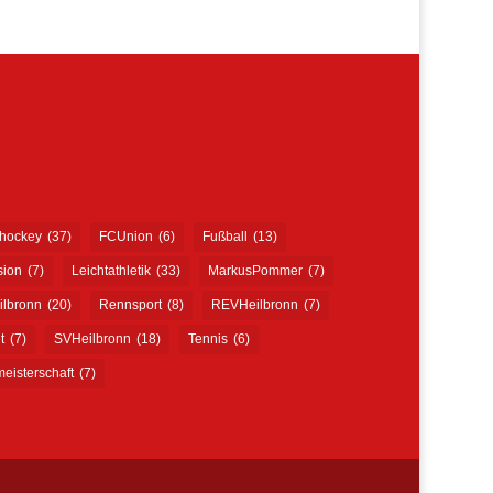
shockey
(37)
FCUnion
(6)
Fußball
(13)
sion
(7)
Leichtathletik
(33)
MarkusPommer
(7)
ilbronn
(20)
Rennsport
(8)
REVHeilbronn
(7)
t
(7)
SVHeilbronn
(18)
Tennis
(6)
eisterschaft
(7)