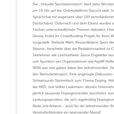
Der „Virtuelle Sportstammtisch“ fand zehn Woche
um 19 Uhr auf der Onlineplattform Discord statt. 
Sprachchat mit insgesamt über 100 verschiedene
Deutschland, Österreich und dem Elsass wurden an
Tischen unterschiedlichste Themen diskutiert. Unt
Denise Krebs ihr Crowdfunding-Projekt für ihren 
vorgestellt. Stefanie Wahl, Ressortleiterin Sport d
Stimme, berichtete über die Redaktionsarbeit zu 
Teilnehmer wie Leichtathletin Janne Engeleiter ta
und Sportlern von Organisationen wie Anpfiff Hoff
NRW aus und gaben dabei den teilnehmenden „Norm
den Behindertensport. Eine angeregte Diskussion 
Schwerpunkt-Stammtisch zum Thema Doping. Holg
der ARD, und Volker Laakmann, dessen Unterne
jährlich tausende Dopingkontrollen durchführt, st
Leistungssportlern, die sich regelmäßig Dopingko
Rede und Antwort – auch für die teilnehmenden Br
Vereinsfunktionäre ein spannender Abend!