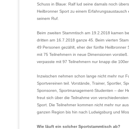
Schuss in Blaue: Ralf lud seine damals noch übe
Heilbronner Sport zu einem Erfahrungsaustausch e
seinem Ruf.
Beim zweiten Stammtisch am 19.2.2018 kamen ber
dritten am 16.7.2018 ganze 45. Beim vierten Sta
49 Personen gezählt, eher der fünfte Heilbronner
mit 75 Teilnehmern in neue Dimensionen vorstieß
verpasste mit 97 Teilnehmern nur knapp die 100er
Inzwischen nehmen schon lange nicht mehr nur Fu
Sportvereinen teil. Vorstände, Trainer, Sportler, S
Sponsoren, Sportmanagement-Studenten – der He
freut sich über die Teilnahme von verschiedenst
Sport. Die Teilnehmer kommen nicht mehr nur aus
ganzen Region bis hin nach Ludwigsburg und Mos
Wie läuft ein solcher Sportstammtisch ab?