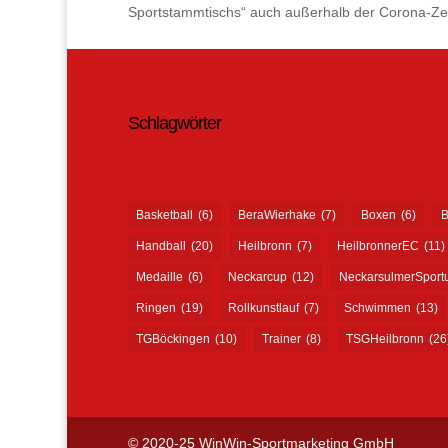
Sportstammtischs“ auch außerhalb der Corona-Zeit
Schlagwörter
Basketball
(6)
BeraWierhake
(7)
Boxen
(6)
B
Handball
(20)
Heilbronn
(7)
HeilbronnerEC
(11)
Medaille
(6)
Neckarcup
(12)
NeckarsulmerSport
Ringen
(19)
Rollkunstlauf
(7)
Schwimmen
(13)
TGBöckingen
(10)
Trainer
(8)
TSGHeilbronn
(26
© 2020-25 WinWin-Sportmarketing GmbH