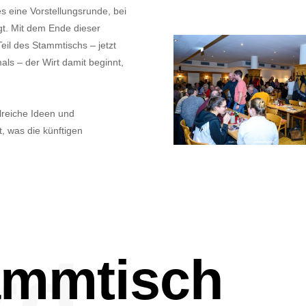
s eine Vorstellungsrunde, bei
gt. Mit dem Ende dieser
Teil des Stammtischs – jetzt
als – der Wirt damit beginnt,
lreiche Ideen und
, was die künftigen
rd
ammtisch