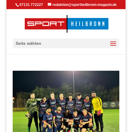
07131 772227
redaktion@sportheilbronn-magazin.de
Seite wählen