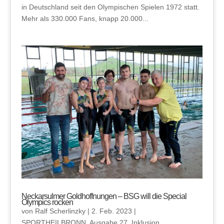
in Deutschland seit den Olympischen Spielen 1972 statt.
Mehr als 330.000 Fans, knapp 20.000...
Neckarsulmer Goldhoffnungen – BSG will die Special
Olympics rocken
von
Ralf Scherlinzky
|
2. Feb. 2023
|
SPORTHEILBRONN
,
Ausgabe 27
,
Inklusion
,