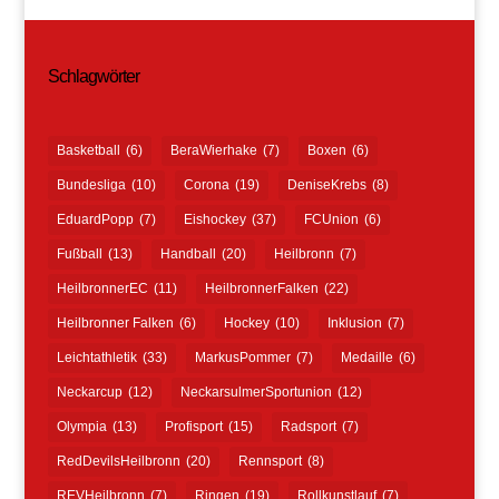
Schlagwörter
Basketball
(6)
BeraWierhake
(7)
Boxen
(6)
Bundesliga
(10)
Corona
(19)
DeniseKrebs
(8)
EduardPopp
(7)
Eishockey
(37)
FCUnion
(6)
Fußball
(13)
Handball
(20)
Heilbronn
(7)
HeilbronnerEC
(11)
HeilbronnerFalken
(22)
Heilbronner Falken
(6)
Hockey
(10)
Inklusion
(7)
Leichtathletik
(33)
MarkusPommer
(7)
Medaille
(6)
Neckarcup
(12)
NeckarsulmerSportunion
(12)
Olympia
(13)
Profisport
(15)
Radsport
(7)
RedDevilsHeilbronn
(20)
Rennsport
(8)
REVHeilbronn
(7)
Ringen
(19)
Rollkunstlauf
(7)