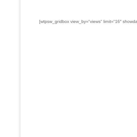
[wtpsw_gridbox view_by=“views“ limit=“16″ showd