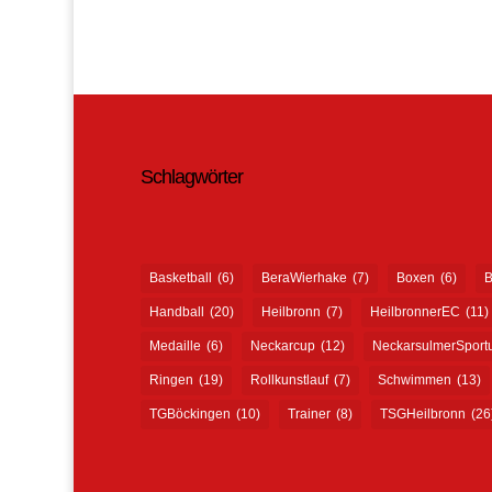
Schlagwörter
Basketball
(6)
BeraWierhake
(7)
Boxen
(6)
B
Handball
(20)
Heilbronn
(7)
HeilbronnerEC
(11)
Medaille
(6)
Neckarcup
(12)
NeckarsulmerSport
Ringen
(19)
Rollkunstlauf
(7)
Schwimmen
(13)
TGBöckingen
(10)
Trainer
(8)
TSGHeilbronn
(26