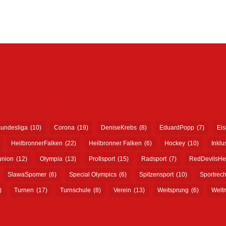
undesliga
(10)
Corona
(19)
DeniseKrebs
(8)
EduardPopp
(7)
Ei
HeilbronnerFalken
(22)
Heilbronner Falken
(6)
Hockey
(10)
Inklu
union
(12)
Olympia
(13)
Profisport
(15)
Radsport
(7)
RedDevilsHe
SlawaSpomer
(6)
Special Olympics
(6)
Spitzensport
(10)
Sportrech
)
Turnen
(17)
Turnschule
(8)
Verein
(13)
Weitsprung
(6)
Weltm