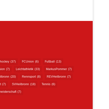
shockey
(37)
FCUnion
(6)
Fußball
(13)
sion
(7)
Leichtathletik
(33)
MarkusPommer
(7)
ilbronn
(20)
Rennsport
(8)
REVHeilbronn
(7)
t
(7)
SVHeilbronn
(18)
Tennis
(6)
eisterschaft
(7)