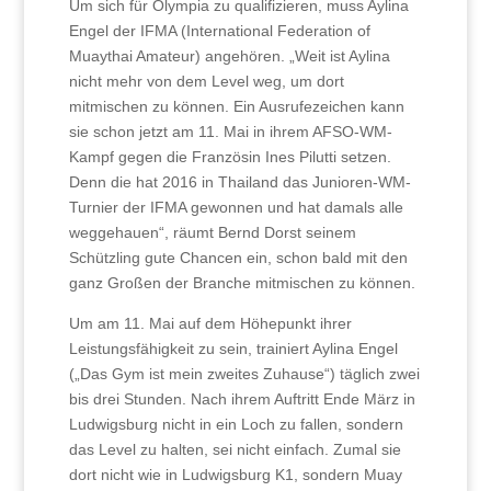
Um sich für Olympia zu qualifizieren, muss Aylina
Engel der IFMA (International Federation of
Muaythai Amateur) angehören. „Weit ist Aylina
nicht mehr von dem Level weg, um dort
mitmischen zu können. Ein Ausrufezeichen kann
sie schon jetzt am 11. Mai in ihrem AFSO-WM-
Kampf gegen die Französin Ines Pilutti setzen.
Denn die hat 2016 in Thailand das Junioren-WM-
Turnier der IFMA gewonnen und hat damals alle
weggehauen“, räumt Bernd Dorst seinem
Schützling gute Chancen ein, schon bald mit den
ganz Großen der Branche mitmischen zu können.
Um am 11. Mai auf dem Höhepunkt ihrer
Leistungsfähigkeit zu sein, trainiert Aylina Engel
(„Das Gym ist mein zweites Zuhause“) täglich zwei
bis drei Stunden. Nach ihrem Auftritt Ende März in
Ludwigsburg nicht in ein Loch zu fallen, sondern
das Level zu halten, sei nicht einfach. Zumal sie
dort nicht wie in Ludwigsburg K1, sondern Muay