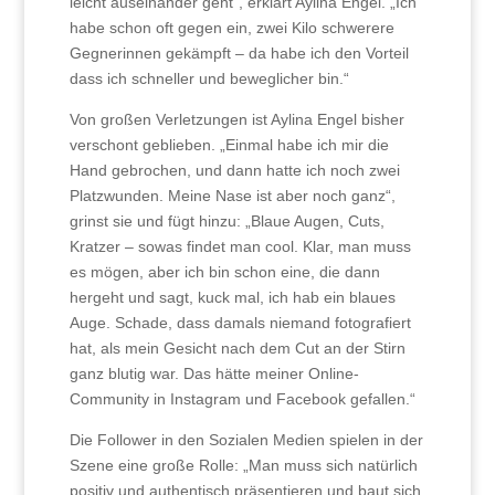
leicht auseinander geht“, erklärt Aylina Engel. „Ich
habe schon oft gegen ein, zwei Kilo schwerere
Gegnerinnen gekämpft – da habe ich den Vorteil
dass ich schneller und beweglicher bin.“
Von großen Verletzungen ist Aylina Engel bisher
verschont geblieben. „Einmal habe ich mir die
Hand gebrochen, und dann hatte ich noch zwei
Platzwunden. Meine Nase ist aber noch ganz“,
grinst sie und fügt hinzu: „Blaue Augen, Cuts,
Kratzer – sowas findet man cool. Klar, man muss
es mögen, aber ich bin schon eine, die dann
hergeht und sagt, kuck mal, ich hab ein blaues
Auge. Schade, dass damals niemand fotografiert
hat, als mein Gesicht nach dem Cut an der Stirn
ganz blutig war. Das hätte meiner Online-
Community in Instagram und Facebook gefallen.“
Die Follower in den Sozialen Medien spielen in der
Szene eine große Rolle: „Man muss sich natürlich
positiv und authentisch präsentieren und baut sich