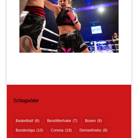
Schlagwörter
Basketball
(6)
BeraWierhake
(7)
Boxen
(6)
Bundesliga
(10)
Corona
(19)
DeniseKrebs
(8)