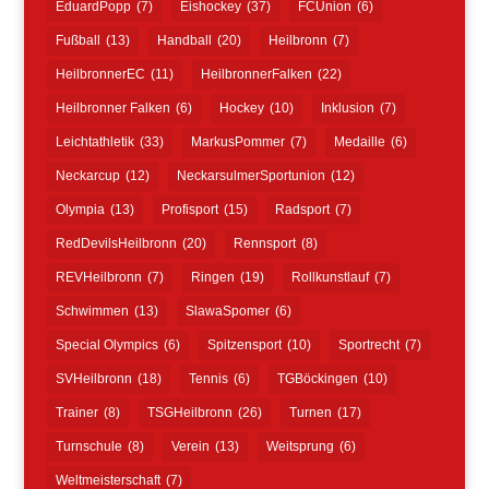
EduardPopp
(7)
Eishockey
(37)
FCUnion
(6)
Fußball
(13)
Handball
(20)
Heilbronn
(7)
HeilbronnerEC
(11)
HeilbronnerFalken
(22)
Heilbronner Falken
(6)
Hockey
(10)
Inklusion
(7)
Leichtathletik
(33)
MarkusPommer
(7)
Medaille
(6)
Neckarcup
(12)
NeckarsulmerSportunion
(12)
Olympia
(13)
Profisport
(15)
Radsport
(7)
RedDevilsHeilbronn
(20)
Rennsport
(8)
REVHeilbronn
(7)
Ringen
(19)
Rollkunstlauf
(7)
Schwimmen
(13)
SlawaSpomer
(6)
Special Olympics
(6)
Spitzensport
(10)
Sportrecht
(7)
SVHeilbronn
(18)
Tennis
(6)
TGBöckingen
(10)
Trainer
(8)
TSGHeilbronn
(26)
Turnen
(17)
Turnschule
(8)
Verein
(13)
Weitsprung
(6)
Weltmeisterschaft
(7)