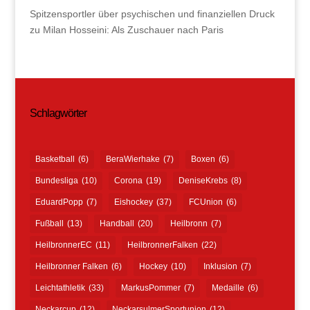
Spitzensportler über psychischen und finanziellen Druck
zu
Milan Hosseini: Als Zuschauer nach Paris
Schlagwörter
Basketball
(6)
BeraWierhake
(7)
Boxen
(6)
Bundesliga
(10)
Corona
(19)
DeniseKrebs
(8)
EduardPopp
(7)
Eishockey
(37)
FCUnion
(6)
Fußball
(13)
Handball
(20)
Heilbronn
(7)
HeilbronnerEC
(11)
HeilbronnerFalken
(22)
Heilbronner Falken
(6)
Hockey
(10)
Inklusion
(7)
Leichtathletik
(33)
MarkusPommer
(7)
Medaille
(6)
Neckarcup
(12)
NeckarsulmerSportunion
(12)