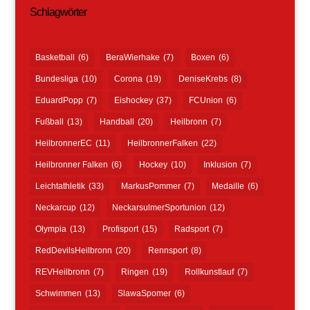
Schlagwörter
Basketball
(6)
BeraWierhake
(7)
Boxen
(6)
Bundesliga
(10)
Corona
(19)
DeniseKrebs
(8)
EduardPopp
(7)
Eishockey
(37)
FCUnion
(6)
Fußball
(13)
Handball
(20)
Heilbronn
(7)
HeilbronnerEC
(11)
HeilbronnerFalken
(22)
Heilbronner Falken
(6)
Hockey
(10)
Inklusion
(7)
Leichtathletik
(33)
MarkusPommer
(7)
Medaille
(6)
Neckarcup
(12)
NeckarsulmerSportunion
(12)
Olympia
(13)
Profisport
(15)
Radsport
(7)
RedDevilsHeilbronn
(20)
Rennsport
(8)
REVHeilbronn
(7)
Ringen
(19)
Rollkunstlauf
(7)
Schwimmen
(13)
SlawaSpomer
(6)