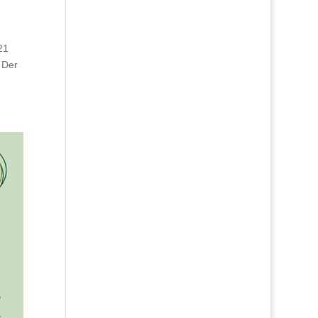
21
 Der