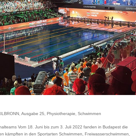
ILBRONN
,
Ausgabe 25
,
Physiotherapie
,
Schwimmen
alteams Vom 18. Juni bis zum 3. Juli 2022 fanden in Budapest die
nnen kämpften in den Sportarten Schwimmen, Freiwasserschwimmen,