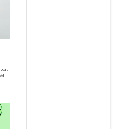
sport
ahl