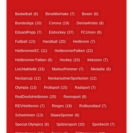
Basketball
(6)
BeraWierhake
(7)
Boxen
(6)
Bundesliga
(10)
Corona
(19)
DeniseKrebs
(8)
EduardPopp
(7)
Eishockey
(37)
FCUnion
(6)
Fußball
(13)
Handball
(20)
Heilbronn
(7)
HeilbronnerEC
(11)
HeilbronnerFalken
(22)
Heilbronner Falken
(6)
Hockey
(10)
Inklusion
(7)
Leichtathletik
(33)
MarkusPommer
(7)
Medaille
(6)
Neckarcup
(12)
NeckarsulmerSportunion
(12)
Olympia
(13)
Profisport
(15)
Radsport
(7)
RedDevilsHeilbronn
(20)
Rennsport
(8)
REVHeilbronn
(7)
Ringen
(19)
Rollkunstlauf
(7)
Schwimmen
(13)
SlawaSpomer
(6)
Special Olympics
(6)
Spitzensport
(10)
Sportrecht
(7)