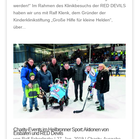
werden!“ Im Rahmen des Klinikbesuchs der RED DEVILS
haben wir uns mit Ralf Klenk, dem Gründer der
Kinderklinikstiftung „Große Hilfe für kleine Helden“,
über...
Charity-Events im Heilbronner Sport: Aktionen von
Eisbären und RED Devils
von
Ralf Scherlinzky
|
27. Jan. 2019
|
Charity
,
Ausgabe