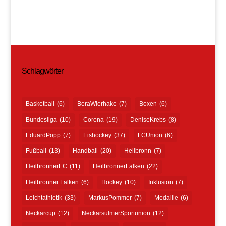
Schlagwörter
Basketball
(6)
BeraWierhake
(7)
Boxen
(6)
Bundesliga
(10)
Corona
(19)
DeniseKrebs
(8)
EduardPopp
(7)
Eishockey
(37)
FCUnion
(6)
Fußball
(13)
Handball
(20)
Heilbronn
(7)
HeilbronnerEC
(11)
HeilbronnerFalken
(22)
Heilbronner Falken
(6)
Hockey
(10)
Inklusion
(7)
Leichtathletik
(33)
MarkusPommer
(7)
Medaille
(6)
Neckarcup
(12)
NeckarsulmerSportunion
(12)