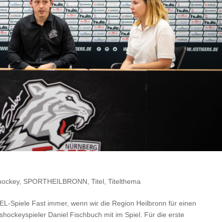
hockey
,
SPORTHEILBRONN
,
Titel
,
Titelthema
L-Spiele Fast immer, wenn wir die Region Heilbronn für einen
hockeyspieler Daniel Fischbuch mit im Spiel. Für die erste