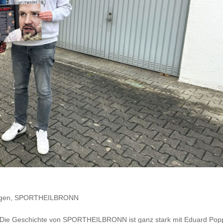
gen
,
SPORTHEILBRONN
r.“ Die Geschichte von SPORTHEILBRONN ist ganz stark mit Eduard Pop