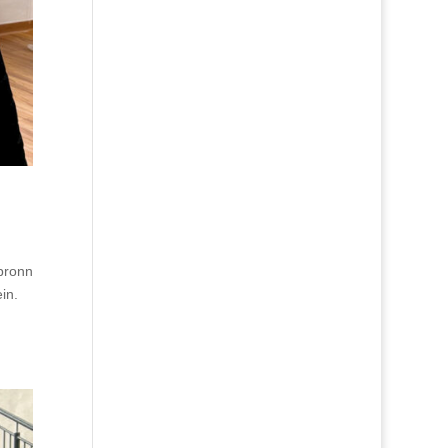
bronn
in.