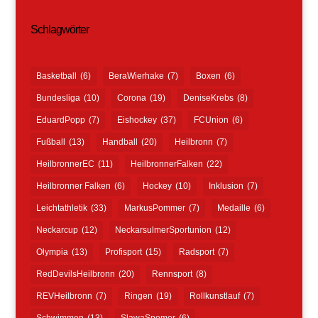
Schlagwörter
Basketball
(6)
BeraWierhake
(7)
Boxen
(6)
Bundesliga
(10)
Corona
(19)
DeniseKrebs
(8)
EduardPopp
(7)
Eishockey
(37)
FCUnion
(6)
Fußball
(13)
Handball
(20)
Heilbronn
(7)
HeilbronnerEC
(11)
HeilbronnerFalken
(22)
Heilbronner Falken
(6)
Hockey
(10)
Inklusion
(7)
Leichtathletik
(33)
MarkusPommer
(7)
Medaille
(6)
Neckarcup
(12)
NeckarsulmerSportunion
(12)
Olympia
(13)
Profisport
(15)
Radsport
(7)
RedDevilsHeilbronn
(20)
Rennsport
(8)
REVHeilbronn
(7)
Ringen
(19)
Rollkunstlauf
(7)