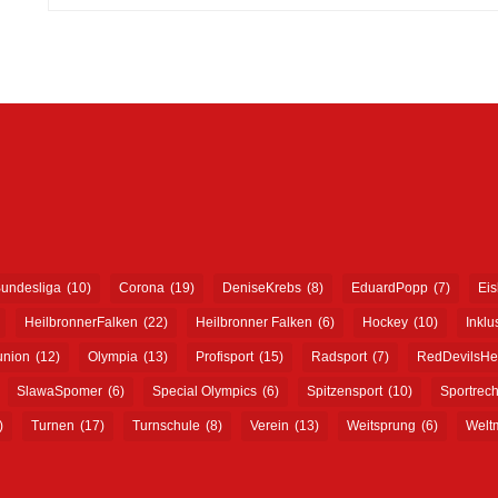
undesliga
(10)
Corona
(19)
DeniseKrebs
(8)
EduardPopp
(7)
Ei
HeilbronnerFalken
(22)
Heilbronner Falken
(6)
Hockey
(10)
Inklu
union
(12)
Olympia
(13)
Profisport
(15)
Radsport
(7)
RedDevilsHe
SlawaSpomer
(6)
Special Olympics
(6)
Spitzensport
(10)
Sportrech
)
Turnen
(17)
Turnschule
(8)
Verein
(13)
Weitsprung
(6)
Weltm