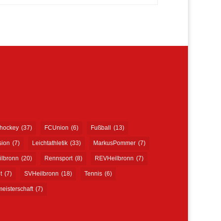
shockey
(37)
FCUnion
(6)
Fußball
(13)
sion
(7)
Leichtathletik
(33)
MarkusPommer
(7)
ilbronn
(20)
Rennsport
(8)
REVHeilbronn
(7)
t
(7)
SVHeilbronn
(18)
Tennis
(6)
eisterschaft
(7)