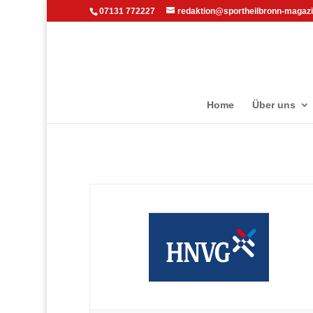
07131 772227
redaktion@sportheilbronn-magazi
Home
Über uns