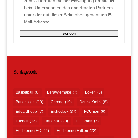
zum Widerrufen meiner Einwilligung erhalte ich
beim Unternehmen des angefragten Partners
unter der auf dieser Seite oben genannten E-
Mail-Adresse.
Schlagwörter
Basketball
(6)
BeraWierhake
(7)
Boxen
(6)
Bundesliga
(10)
Corona
(19)
DeniseKrebs
(8)
EduardPopp
(7)
Eishockey
(37)
FCUnion
(6)
Fußball
(13)
Handball
(20)
Heilbronn
(7)
HeilbronnerEC
(11)
HeilbronnerFalken
(22)