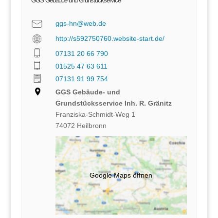
GGS Gebäude und Grunstückservice
ggs-hn@web.de
http://s592750760.website-start.de/
07131 20 66 790
01525 47 63 611
07131 91 99 754
GGS Gebäude- und
Grundstücksservice Inh. R. Gränitz
Franziska-Schmidt-Weg 1
74072 Heilbronn
Google Maps öffnen