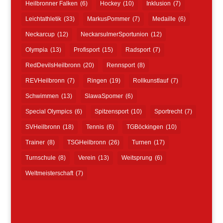
Heilbronner Falken
(6)
Hockey
(10)
Inklusion
(7)
Leichtathletik
(33)
MarkusPommer
(7)
Medaille
(6)
Neckarcup
(12)
NeckarsulmerSportunion
(12)
Olympia
(13)
Profisport
(15)
Radsport
(7)
RedDevilsHeilbronn
(20)
Rennsport
(8)
REVHeilbronn
(7)
Ringen
(19)
Rollkunstlauf
(7)
Schwimmen
(13)
SlawaSpomer
(6)
Special Olympics
(6)
Spitzensport
(10)
Sportrecht
(7)
SVHeilbronn
(18)
Tennis
(6)
TGBöckingen
(10)
Trainer
(8)
TSGHeilbronn
(26)
Turnen
(17)
Turnschule
(8)
Verein
(13)
Weitsprung
(6)
Weltmeisterschaft
(7)