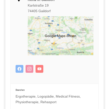
Karlstraße 19
74405 Gaildorf
Google Maps öffnen
Branchen
Ergotherapie
,
Logopädie
,
Medical Fitness
,
Physiotherapie
,
Rehasport