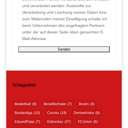
und verarbeitet werden. Auskünfte zur
Verarbeitung und Löschung meiner Daten bzw.
zum Widerrufen meiner Einwilligung erhalte ich
beim Unternehmen des angefragten Partners
unter der auf dieser Seite oben genannten E-
Mail-Adresse.
Schlagwörter
Basketball
(6)
BeraWierhake
(7)
Boxen
(6)
Bundesliga
(10)
Corona
(19)
DeniseKrebs
(8)
EduardPopp
(7)
Eishockey
(37)
FCUnion
(6)