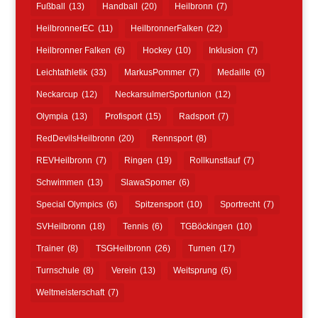
Fußball
(13)
Handball
(20)
Heilbronn
(7)
HeilbronnerEC
(11)
HeilbronnerFalken
(22)
Heilbronner Falken
(6)
Hockey
(10)
Inklusion
(7)
Leichtathletik
(33)
MarkusPommer
(7)
Medaille
(6)
Neckarcup
(12)
NeckarsulmerSportunion
(12)
Olympia
(13)
Profisport
(15)
Radsport
(7)
RedDevilsHeilbronn
(20)
Rennsport
(8)
REVHeilbronn
(7)
Ringen
(19)
Rollkunstlauf
(7)
Schwimmen
(13)
SlawaSpomer
(6)
Special Olympics
(6)
Spitzensport
(10)
Sportrecht
(7)
SVHeilbronn
(18)
Tennis
(6)
TGBöckingen
(10)
Trainer
(8)
TSGHeilbronn
(26)
Turnen
(17)
Turnschule
(8)
Verein
(13)
Weitsprung
(6)
Weltmeisterschaft
(7)