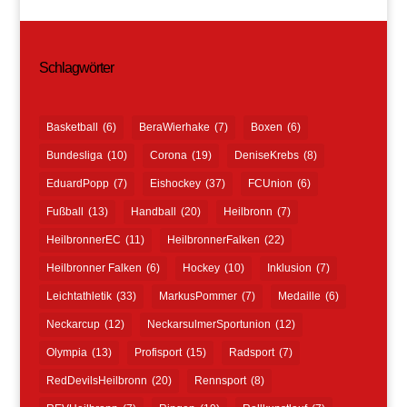
Schlagwörter
Basketball
(6)
BeraWierhake
(7)
Boxen
(6)
Bundesliga
(10)
Corona
(19)
DeniseKrebs
(8)
EduardPopp
(7)
Eishockey
(37)
FCUnion
(6)
Fußball
(13)
Handball
(20)
Heilbronn
(7)
HeilbronnerEC
(11)
HeilbronnerFalken
(22)
Heilbronner Falken
(6)
Hockey
(10)
Inklusion
(7)
Leichtathletik
(33)
MarkusPommer
(7)
Medaille
(6)
Neckarcup
(12)
NeckarsulmerSportunion
(12)
Olympia
(13)
Profisport
(15)
Radsport
(7)
RedDevilsHeilbronn
(20)
Rennsport
(8)