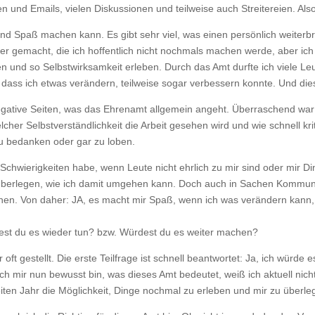
ngen und Emails, vielen Diskussionen und teilweise auch Streitereien. Al
und Spaß machen kann. Es gibt sehr viel, was einen persönlich weiterbri
ler gemacht, die ich hoffentlich nicht nochmals machen werde, aber ic
 und so Selbstwirksamkeit erleben. Durch das Amt durfte ich viele Le
dass ich etwas verändern, teilweise sogar verbessern konnte. Und dies
 negative Seiten, was das Ehrenamt allgemein angeht. Überraschend war
her Selbstverständlichkeit die Arbeit gesehen wird und wie schnell krit
zu bedanken oder gar zu loben.
ch Schwierigkeiten habe, wenn Leute nicht ehrlich zu mir sind oder mir 
überlegen, wie ich damit umgehen kann. Doch auch in Sachen Kommuni
ulernen. Von daher: JA, es macht mir Spaß, wenn ich was verändern kan
dest du es wieder tun? bzw. Würdest du es weiter machen?
 gestellt. Die erste Teilfrage ist schnell beantwortet: Ja, ich würde es
ich mir nun bewusst bin, was dieses Amt bedeutet, weiß ich aktuell nicht
en Jahr die Möglichkeit, Dinge nochmal zu erleben und mir zu überlege