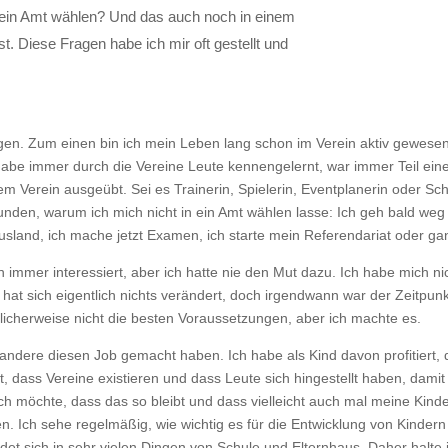
 ein Amt wählen? Und das auch noch in einem
. Diese Fragen habe ich mir oft gestellt und
agen. Zum einen bin ich mein Leben lang schon im Verein aktiv gewes
habe immer durch die Vereine Leute kennengelernt, war immer Teil ein
m Verein ausgeübt. Sei es Trainerin, Spielerin, Eventplanerin oder Sc
nden, warum ich mich nicht in ein Amt wählen lasse: Ich geh bald weg 
usland, ich mache jetzt Examen, ich starte mein Referendariat oder ganz
immer interessiert, aber ich hatte nie den Mut dazu. Ich habe mich nich
at sich eigentlich nichts verändert, doch irgendwann war der Zeitpunkt
icherweise nicht die besten Voraussetzungen, aber ich machte es.
ss andere diesen Job gemacht haben. Ich habe als Kind davon profitier
, dass Vereine existieren und dass Leute sich hingestellt haben, damit 
ch möchte, dass das so bleibt und dass vielleicht auch mal meine Ki
n. Ich sehe regelmäßig, wie wichtig es für die Entwicklung von Kindern 
det sich in sehr vielen Dingen von Schule und Elternhaus. Daher halte ic