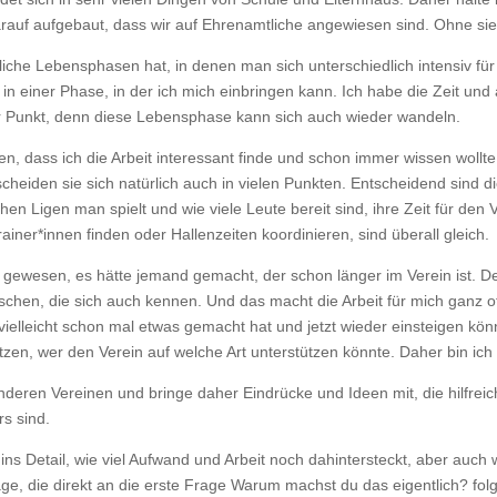
rauf aufgebaut, dass wir auf Ehrenamtliche angewiesen sind. Ohne sie f
iche Lebensphasen hat, in denen man sich unterschiedlich intensiv für
 in einer Phase, in der ich mich einbringen kann. Ich habe die Zeit und
ger Punkt, denn diese Lebensphase kann sich auch wieder wandeln.
, dass ich die Arbeit interessant finde und schon immer wissen wollte, 
rscheiden sie sich natürlich auch in vielen Punkten. Entscheidend sin
lchen Ligen man spielt und wie viele Leute bereit sind, ihre Zeit für den
ner*innen finden oder Hallenzeiten koordinieren, sind überall gleich.
gewesen, es hätte jemand gemacht, der schon länger im Verein ist. D
hen, die sich auch kennen. Und das macht die Arbeit für mich ganz oft
vielleicht schon mal etwas gemacht hat und jetzt wieder einsteigen kö
hätzen, wer den Verein auf welche Art unterstützen könnte. Daher bin ic
anderen Vereinen und bringe daher Eindrücke und Ideen mit, die hilfrei
s sind.
s Detail, wie viel Aufwand und Arbeit noch dahintersteckt, aber auch wi
rage, die direkt an die erste Frage Warum machst du das eigentlich? fol