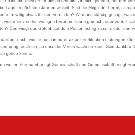
ge, ob ich die Richtige für dieses Amt bin. Ob nicht jemand, der den Ve
 die Lage im nächsten Jahr entwickelt. Sind die Mitglieder bereit, sich
te freiwillig etwas für den Verein tun? Wird uns ständig gesagt, was nic
it weiterhin von den wenigen Ehrenamtlichen gemacht oder verteilt sic
den? Überwiegt das Gefühl, auf dem Posten richtig zu sein, oder überwi
arüber nach, wie ihr euch in eurer aktuellen Situation einbringen könnt
 und bringt euch ein, so dass der Verein wachsen kann. Seid dankbar f
eise gehen könnte.
inen weiter. Ehrenamt bringt Gemeinschaft und Gemeinschaft bringt Fre