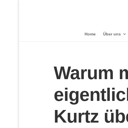
Home
Über uns
Warum m
eigentli
Kurtz üb