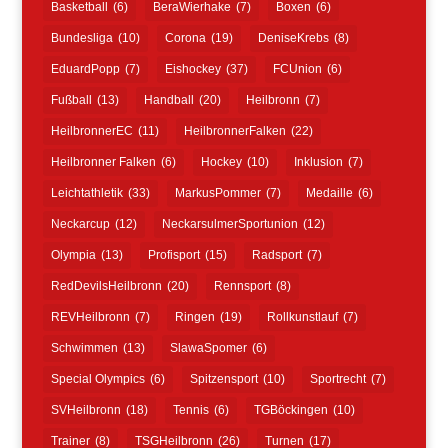
Basketball
(6)
BeraWierhake
(7)
Boxen
(6)
Bundesliga
(10)
Corona
(19)
DeniseKrebs
(8)
EduardPopp
(7)
Eishockey
(37)
FCUnion
(6)
Fußball
(13)
Handball
(20)
Heilbronn
(7)
HeilbronnerEC
(11)
HeilbronnerFalken
(22)
Heilbronner Falken
(6)
Hockey
(10)
Inklusion
(7)
Leichtathletik
(33)
MarkusPommer
(7)
Medaille
(6)
Neckarcup
(12)
NeckarsulmerSportunion
(12)
Olympia
(13)
Profisport
(15)
Radsport
(7)
RedDevilsHeilbronn
(20)
Rennsport
(8)
REVHeilbronn
(7)
Ringen
(19)
Rollkunstlauf
(7)
Schwimmen
(13)
SlawaSpomer
(6)
Special Olympics
(6)
Spitzensport
(10)
Sportrecht
(7)
SVHeilbronn
(18)
Tennis
(6)
TGBöckingen
(10)
Trainer
(8)
TSGHeilbronn
(26)
Turnen
(17)