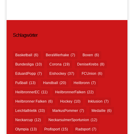
Schlagwörter
Basketball
(6)
BeraWierhake
(7)
Boxen
(6)
Bundesliga
(10)
Corona
(19)
DeniseKrebs
(8)
EduardPopp
(7)
Eishockey
(37)
FCUnion
(6)
Fußball
(13)
Handball
(20)
Heilbronn
(7)
HeilbronnerEC
(11)
HeilbronnerFalken
(22)
Heilbronner Falken
(6)
Hockey
(10)
Inklusion
(7)
Leichtathletik
(33)
MarkusPommer
(7)
Medaille
(6)
Neckarcup
(12)
NeckarsulmerSportunion
(12)
Olympia
(13)
Profisport
(15)
Radsport
(7)