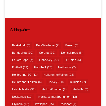
Schlagwörter
Basketball
(6)
BeraWierhake
(7)
Boxen
(6)
Bundesliga
(10)
Corona
(19)
DeniseKrebs
(8)
EduardPopp
(7)
Eishockey
(37)
FCUnion
(6)
Fußball
(13)
Handball
(20)
Heilbronn
(7)
HeilbronnerEC
(11)
HeilbronnerFalken
(22)
Heilbronner Falken
(6)
Hockey
(10)
Inklusion
(7)
Leichtathletik
(33)
MarkusPommer
(7)
Medaille
(6)
Neckarcup
(12)
NeckarsulmerSportunion
(12)
Olympia
(13)
Profisport
(15)
Radsport
(7)