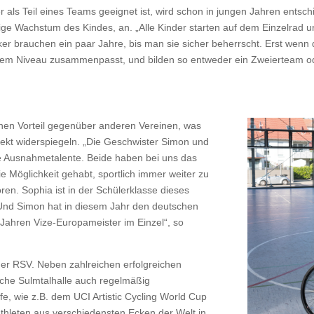
er als Teil eines Teams geeignet ist, wird schon in jungen Jahren ents
ige Wachstum des Kindes, an. „Alle Kinder starten auf dem Einzelrad u
 brauchen ein paar Jahre, bis man sie sicher beherrscht. Erst wenn di
chem Niveau zusammenpasst, und bilden so entweder ein Zweierteam od
inen Vorteil gegenüber anderen Vereinen, was
fekt widerspiegeln. „Die Geschwister Simon und
ere Ausnahmetalente. Beide haben bei uns das
e Möglichkeit gehabt, sportlich immer weiter zu
n. Sophia ist in der Schülerklasse dieses
Und Simon hat in diesem Jahr den deutschen
6 Jahren Vize-Europameister im Einzel“, so
er RSV. Neben zahlreichen erfolgreichen
ische Sulmtalhalle auch regelmäßig
e, wie z.B. dem UCI Artistic Cycling World Cup
Athleten aus verschiedensten Ecken der Welt in