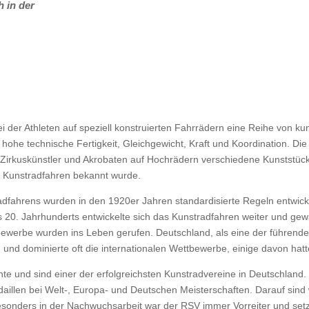
 in der
ei der Athleten auf speziell konstruierten Fahrrädern eine Reihe von k
e hohe technische Fertigkeit, Gleichgewicht, Kraft und Koordination. D
ls Zirkuskünstler und Akrobaten auf Hochrädern verschiedene Kunststüc
ls Kunstradfahren bekannt wurde.
dfahrens wurden in den 1920er Jahren standardisierte Regeln entwick
0. Jahrhunderts entwickelte sich das Kunstradfahren weiter und gewa
bewerbe wurden ins Leben gerufen. Deutschland, als eine der führend
n und dominierte oft die internationalen Wettbewerbe, einige davon ha
chte und sind einer der erfolgreichsten Kunstradvereine in Deutschlan
aillen bei Welt-, Europa- und Deutschen Meisterschaften. Darauf sind wi
esonders in der Nachwuchsarbeit war der RSV immer Vorreiter und set