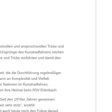
unstvollen und anspruchsvollen Tricks und
ie Ursprünge des Kunstradfahrens reichen
ke und Tricks vorführten und damit den
elt, die die Durchführung regelmäßiger
nn an Komplexität und Vielfalt.
en Nationen im Kunstradfahren,
tten ihre Heimat beim RSV Erlenbach.
d. Seit den 1970er Jahren gewannen
r sehr stolz“, erzählt
zt auch heute noch den Fokus darauf,