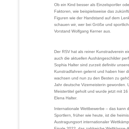
Ob ein Kind besser als Einzelsportler od
Faktoren, wie beispielsweise das zukünft
Figuren wie der Handstand auf dem Lenker
schauen wir, wer bei Größe und sportli
Vorstand Wolfgang Kerner aus.
Der RSV hat als reiner Kunstradverein e
auch die aktuellen Aushängeschilder per
Sophia Halter sind zurzeit definitiv uns
Kunstradfahren gelernt und haben hier di
wachsen und nun zu den Besten zu gehöre
Jahr deutsche Vizemeisterin geworden. 
Meistertitel geholt und wurde jetzt mit 1
Elena Halter.
Internationale Wettbewerbe – das kann d
Sportlern, früher wie heute, ist die heim
Austragungsort internationaler Wettkämpf
Finale 2022, das zahlreiche Weltklasse-