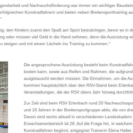
Jugendarbeit und Nachwuchsförderung war immer ein wichtiger Baustein 
rfolgreichen Kunstradfahrern und bieten neben Breitensporttraining a
“
ichtig, den Kindern zuerst den Spaß am Sport beizubringen, bevor es in 
ng oder müssen viel Geld in die Hand nehmen, denn die Ausrüstung wir
zu steigen und mit einem Lächeln ins Training zu kommen.“
Die angesprochene Ausrüstung besteht beim Kunstradfah
kosten kann, sowie aus Reifen und Rahmen, die aufgrun
ausgetauscht werden müssen. Die Einnahmen, um die Aus
kommen hauptsächlich über den RSV-Stand beim Erlenbach
Veranstaltungen, die der RSV übers Jahr hinweg durchfüh
Zur Zeit sind beim RSV Erlenbach rund 20 Nachwuchssport
und 18 Jahren in der Breitensportgruppe aktiv, die von dre
Davon sind sechs aktuell in verschiedenen Landeskadern ak
Erwachsenenbereich ist 28. Auf die Frage hin, in welche
Kunstradfahren beginnt, entgegnet Trainerin Elena Halter