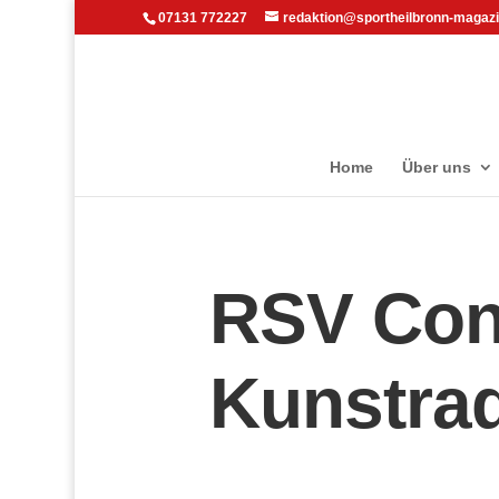
07131 772227
redaktion@sportheilbronn-magazi
Home
Über uns
RSV Con
Kunstrad