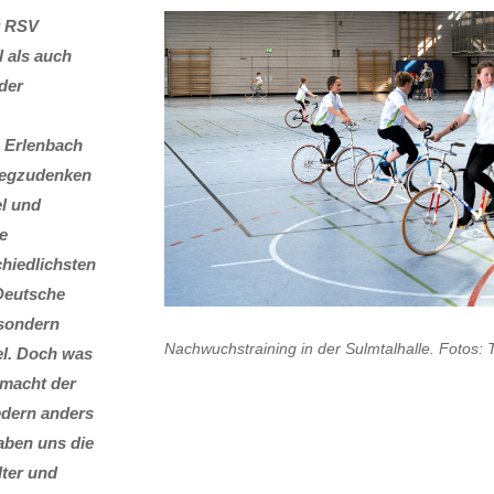
r RSV
 als auch
der
e Erlenbach
wegzudenken
el und
e
chiedlichsten
 Deutsche
 sondern
Nachwuchstraining in der Sulmtalhalle. Fotos:
el. Doch was
 macht der
edern anders
aben uns die
lter und