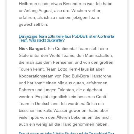
Heilbronn schon etwas Besonderes war. Ich habe
es Anfang August, also drei Wochen vorher,
erfahren, als ich zu meinem jetzigen Team
gewechselt bin.
Dein jetziges Team Lotto Kern-Haus PSD-Bank ist ein Continental
Team. Was steckt da dahinter?
Nick Bangert:
Ein Continental Team steht eine
Stufe unter den World Teams, den Mannschaften,
die man aus dem Fernsehen und von den großen
Touren kennt. Team Lotto Kern-Haus ist aber
Kooperationsteam von Red Bull-Bora Hansgrohe
und hat somit einen Mix aus guten, erfahrenen
Fahrern und jungen Talenten, die aufgebaut
werden. Es gibt eigentlich kein besseres Conti-
Team in Deutschland. Ich wurde natürlich ein
bisschen ins kalte Wasser geworfen, habe aber
viele Tipps von den Älteren bekommen, die mich
auch ein wenig an die Hand genommen haben.
Das ist schon ein toller Aufstieg für dich, und die Deutschland Tour