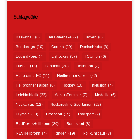
Schlagwörter
Basketball
(6)
BeraWierhake
(7)
Boxen
(6)
Bundesliga
(10)
Corona
(19)
DeniseKrebs
(8)
EduardPopp
(7)
Eishockey
(37)
FCUnion
(6)
Fußball
(13)
Handball
(20)
Heilbronn
(7)
HeilbronnerEC
(11)
HeilbronnerFalken
(22)
Heilbronner Falken
(6)
Hockey
(10)
Inklusion
(7)
Leichtathletik
(33)
MarkusPommer
(7)
Medaille
(6)
Neckarcup
(12)
NeckarsulmerSportunion
(12)
Olympia
(13)
Profisport
(15)
Radsport
(7)
RedDevilsHeilbronn
(20)
Rennsport
(8)
REVHeilbronn
(7)
Ringen
(19)
Rollkunstlauf
(7)