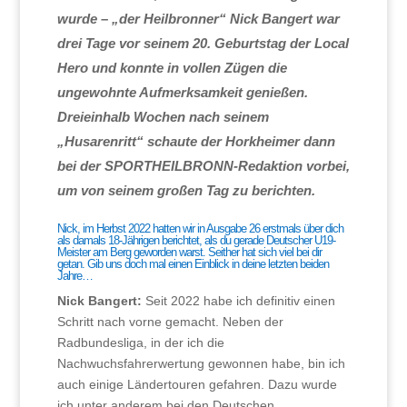
wurde – „der Heilbronner“ Nick Bangert war
drei Tage vor seinem 20. Geburtstag der Local
Hero und konnte in vollen Zügen die
ungewohnte Aufmerksamkeit genießen.
Dreieinhalb Wochen nach seinem
„Husarenritt“ schaute der Horkheimer dann
bei der SPORTHEILBRONN-Redaktion vorbei,
um von seinem großen Tag zu berichten.
Nick, im Herbst 2022 hatten wir in Ausgabe 26 erstmals über dich
als damals 18-Jährigen berichtet, als du gerade Deutscher U19-
Meister am Berg geworden warst. Seither hat sich viel bei dir
getan. Gib uns doch mal einen Einblick in deine letzten beiden
Jahre…
Nick Bangert:
Seit 2022 habe ich definitiv einen
Schritt nach vorne gemacht. Neben der
Radbundesliga, in der ich die
Nachwuchsfahrerwertung gewonnen habe, bin ich
auch einige Ländertouren gefahren. Dazu wurde
ich unter anderem bei den Deutschen