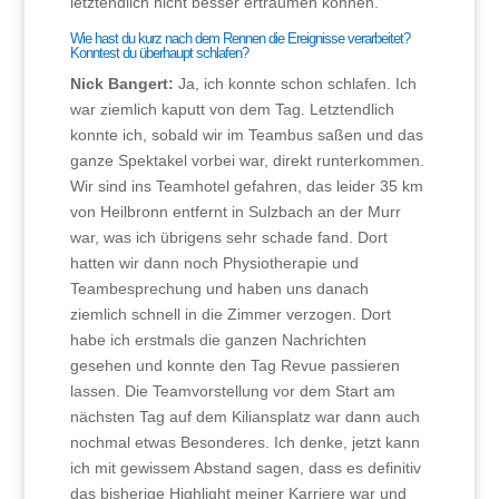
letztendlich nicht besser erträumen können.
Wie hast du kurz nach dem Rennen die Ereignisse verarbeitet?
Konntest du überhaupt schlafen?
Nick Bangert:
Ja, ich konnte schon schlafen. Ich
war ziemlich kaputt von dem Tag. Letztendlich
konnte ich, sobald wir im Teambus saßen und das
ganze Spektakel vorbei war, direkt runterkommen.
Wir sind ins Teamhotel gefahren, das leider 35 km
von Heilbronn entfernt in Sulzbach an der Murr
war, was ich übrigens sehr schade fand. Dort
hatten wir dann noch Physiotherapie und
Teambesprechung und haben uns danach
ziemlich schnell in die Zimmer verzogen. Dort
habe ich erstmals die ganzen Nachrichten
gesehen und konnte den Tag Revue passieren
lassen. Die Teamvorstellung vor dem Start am
nächsten Tag auf dem Kiliansplatz war dann auch
nochmal etwas Besonderes. Ich denke, jetzt kann
ich mit gewissem Abstand sagen, dass es definitiv
das bisherige Highlight meiner Karriere war und