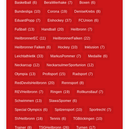
Basketball
(6)
BeraWierhake
(7)
Boxen
(6)
Bundesliga
(10)
Corona
(19)
DeniseKrebs
(8)
EduardPopp
(7)
Eishockey
(37)
FCUnion
(6)
Fußball
(13)
Handball
(20)
Heilbronn
(7)
HeilbronnerEC
(11)
HeilbronnerFalken
(22)
Heilbronner Falken
(6)
Hockey
(10)
Inklusion
(7)
Leichtathletik
(33)
MarkusPommer
(7)
Medaille
(6)
Neckarcup
(12)
NeckarsulmerSportunion
(12)
Olympia
(13)
Profisport
(15)
Radsport
(7)
RedDevilsHeilbronn
(20)
Rennsport
(8)
REVHeilbronn
(7)
Ringen
(19)
Rollkunstlauf
(7)
Schwimmen
(13)
SlawaSpomer
(6)
Special Olympics
(6)
Spitzensport
(10)
Sportrecht
(7)
SVHeilbronn
(18)
Tennis
(6)
TGBöckingen
(10)
Trainer
(8)
TSGHeilbronn
(26)
Turnen
(17)