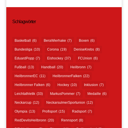
Schlagwörter
Basketball
(6)
BeraWierhake
(7)
Boxen
(6)
Bundesliga
(10)
Corona
(19)
DeniseKrebs
(8)
EduardPopp
(7)
Eishockey
(37)
FCUnion
(6)
Fußball
(13)
Handball
(20)
Heilbronn
(7)
HeilbronnerEC
(11)
HeilbronnerFalken
(22)
Heilbronner Falken
(6)
Hockey
(10)
Inklusion
(7)
Leichtathletik
(33)
MarkusPommer
(7)
Medaille
(6)
Neckarcup
(12)
NeckarsulmerSportunion
(12)
Olympia
(13)
Profisport
(15)
Radsport
(7)
RedDevilsHeilbronn
(20)
Rennsport
(8)