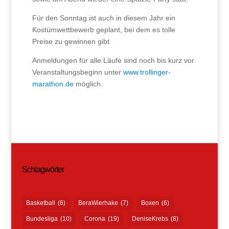
Für den Sonntag ist auch in diesem Jahr ein
Kostümwettbewerb geplant, bei dem es tolle
Preise zu gewinnen gibt.
Anmeldungen für alle Läufe sind noch bis kurz vor
Veranstaltungsbeginn unter
www.trollinger-
marathon.de
möglich.
Schlagwörter
Basketball
(6)
BeraWierhake
(7)
Boxen
(6)
Bundesliga
(10)
Corona
(19)
DeniseKrebs
(8)