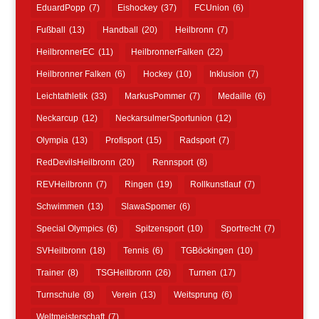
EduardPopp
(7)
Eishockey
(37)
FCUnion
(6)
Fußball
(13)
Handball
(20)
Heilbronn
(7)
HeilbronnerEC
(11)
HeilbronnerFalken
(22)
Heilbronner Falken
(6)
Hockey
(10)
Inklusion
(7)
Leichtathletik
(33)
MarkusPommer
(7)
Medaille
(6)
Neckarcup
(12)
NeckarsulmerSportunion
(12)
Olympia
(13)
Profisport
(15)
Radsport
(7)
RedDevilsHeilbronn
(20)
Rennsport
(8)
REVHeilbronn
(7)
Ringen
(19)
Rollkunstlauf
(7)
Schwimmen
(13)
SlawaSpomer
(6)
Special Olympics
(6)
Spitzensport
(10)
Sportrecht
(7)
SVHeilbronn
(18)
Tennis
(6)
TGBöckingen
(10)
Trainer
(8)
TSGHeilbronn
(26)
Turnen
(17)
Turnschule
(8)
Verein
(13)
Weitsprung
(6)
Weltmeisterschaft
(7)