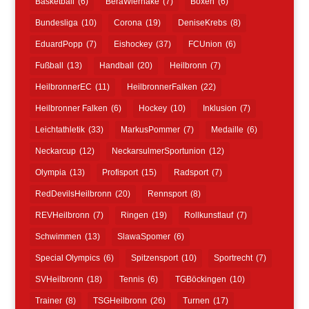
Basketball
(6)
BeraWierhake
(7)
Boxen
(6)
Bundesliga
(10)
Corona
(19)
DeniseKrebs
(8)
EduardPopp
(7)
Eishockey
(37)
FCUnion
(6)
Fußball
(13)
Handball
(20)
Heilbronn
(7)
HeilbronnerEC
(11)
HeilbronnerFalken
(22)
Heilbronner Falken
(6)
Hockey
(10)
Inklusion
(7)
Leichtathletik
(33)
MarkusPommer
(7)
Medaille
(6)
Neckarcup
(12)
NeckarsulmerSportunion
(12)
Olympia
(13)
Profisport
(15)
Radsport
(7)
RedDevilsHeilbronn
(20)
Rennsport
(8)
REVHeilbronn
(7)
Ringen
(19)
Rollkunstlauf
(7)
Schwimmen
(13)
SlawaSpomer
(6)
Special Olympics
(6)
Spitzensport
(10)
Sportrecht
(7)
SVHeilbronn
(18)
Tennis
(6)
TGBöckingen
(10)
Trainer
(8)
TSGHeilbronn
(26)
Turnen
(17)