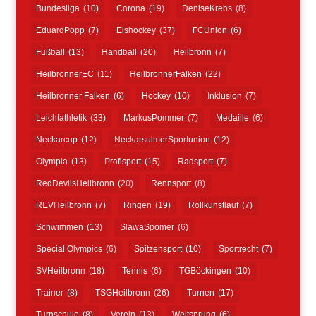
Bundesliga
(10)
Corona
(19)
DeniseKrebs
(8)
EduardPopp
(7)
Eishockey
(37)
FCUnion
(6)
Fußball
(13)
Handball
(20)
Heilbronn
(7)
HeilbronnerEC
(11)
HeilbronnerFalken
(22)
Heilbronner Falken
(6)
Hockey
(10)
Inklusion
(7)
Leichtathletik
(33)
MarkusPommer
(7)
Medaille
(6)
Neckarcup
(12)
NeckarsulmerSportunion
(12)
Olympia
(13)
Profisport
(15)
Radsport
(7)
RedDevilsHeilbronn
(20)
Rennsport
(8)
REVHeilbronn
(7)
Ringen
(19)
Rollkunstlauf
(7)
Schwimmen
(13)
SlawaSpomer
(6)
Special Olympics
(6)
Spitzensport
(10)
Sportrecht
(7)
SVHeilbronn
(18)
Tennis
(6)
TGBöckingen
(10)
Trainer
(8)
TSGHeilbronn
(26)
Turnen
(17)
Turnschule
(8)
Verein
(13)
Weitsprung
(6)