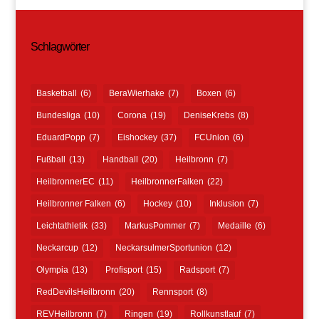
Schlagwörter
Basketball
(6)
BeraWierhake
(7)
Boxen
(6)
Bundesliga
(10)
Corona
(19)
DeniseKrebs
(8)
EduardPopp
(7)
Eishockey
(37)
FCUnion
(6)
Fußball
(13)
Handball
(20)
Heilbronn
(7)
HeilbronnerEC
(11)
HeilbronnerFalken
(22)
Heilbronner Falken
(6)
Hockey
(10)
Inklusion
(7)
Leichtathletik
(33)
MarkusPommer
(7)
Medaille
(6)
Neckarcup
(12)
NeckarsulmerSportunion
(12)
Olympia
(13)
Profisport
(15)
Radsport
(7)
RedDevilsHeilbronn
(20)
Rennsport
(8)
REVHeilbronn
(7)
Ringen
(19)
Rollkunstlauf
(7)