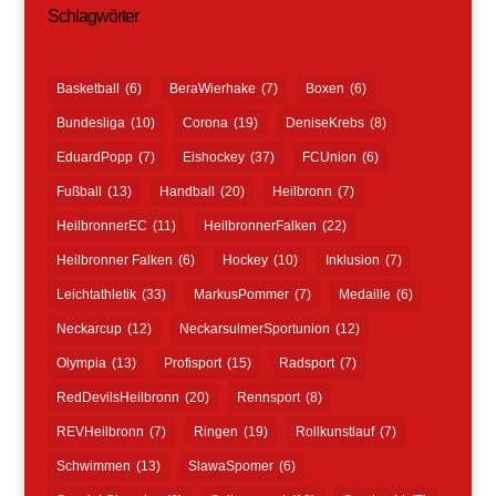
Schlagwörter
Basketball
(6)
BeraWierhake
(7)
Boxen
(6)
Bundesliga
(10)
Corona
(19)
DeniseKrebs
(8)
EduardPopp
(7)
Eishockey
(37)
FCUnion
(6)
Fußball
(13)
Handball
(20)
Heilbronn
(7)
HeilbronnerEC
(11)
HeilbronnerFalken
(22)
Heilbronner Falken
(6)
Hockey
(10)
Inklusion
(7)
Leichtathletik
(33)
MarkusPommer
(7)
Medaille
(6)
Neckarcup
(12)
NeckarsulmerSportunion
(12)
Olympia
(13)
Profisport
(15)
Radsport
(7)
RedDevilsHeilbronn
(20)
Rennsport
(8)
REVHeilbronn
(7)
Ringen
(19)
Rollkunstlauf
(7)
Schwimmen
(13)
SlawaSpomer
(6)