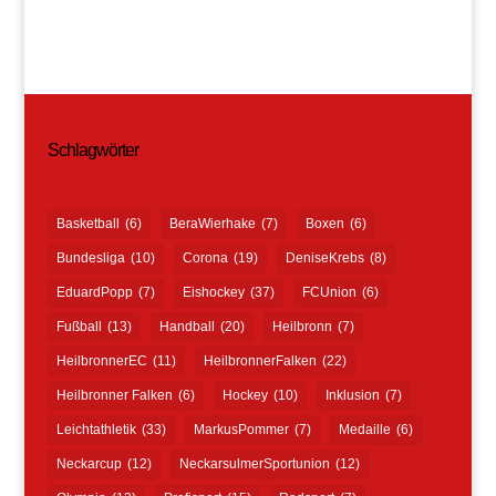
Schlagwörter
Basketball
(6)
BeraWierhake
(7)
Boxen
(6)
Bundesliga
(10)
Corona
(19)
DeniseKrebs
(8)
EduardPopp
(7)
Eishockey
(37)
FCUnion
(6)
Fußball
(13)
Handball
(20)
Heilbronn
(7)
HeilbronnerEC
(11)
HeilbronnerFalken
(22)
Heilbronner Falken
(6)
Hockey
(10)
Inklusion
(7)
Leichtathletik
(33)
MarkusPommer
(7)
Medaille
(6)
Neckarcup
(12)
NeckarsulmerSportunion
(12)