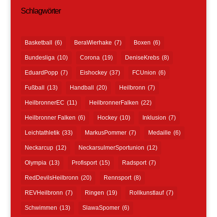
Schlagwörter
Basketball
(6)
BeraWierhake
(7)
Boxen
(6)
Bundesliga
(10)
Corona
(19)
DeniseKrebs
(8)
EduardPopp
(7)
Eishockey
(37)
FCUnion
(6)
Fußball
(13)
Handball
(20)
Heilbronn
(7)
HeilbronnerEC
(11)
HeilbronnerFalken
(22)
Heilbronner Falken
(6)
Hockey
(10)
Inklusion
(7)
Leichtathletik
(33)
MarkusPommer
(7)
Medaille
(6)
Neckarcup
(12)
NeckarsulmerSportunion
(12)
Olympia
(13)
Profisport
(15)
Radsport
(7)
RedDevilsHeilbronn
(20)
Rennsport
(8)
REVHeilbronn
(7)
Ringen
(19)
Rollkunstlauf
(7)
Schwimmen
(13)
SlawaSpomer
(6)