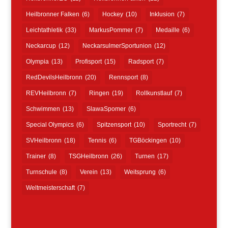
Heilbronner Falken
(6)
Hockey
(10)
Inklusion
(7)
Leichtathletik
(33)
MarkusPommer
(7)
Medaille
(6)
Neckarcup
(12)
NeckarsulmerSportunion
(12)
Olympia
(13)
Profisport
(15)
Radsport
(7)
RedDevilsHeilbronn
(20)
Rennsport
(8)
REVHeilbronn
(7)
Ringen
(19)
Rollkunstlauf
(7)
Schwimmen
(13)
SlawaSpomer
(6)
Special Olympics
(6)
Spitzensport
(10)
Sportrecht
(7)
SVHeilbronn
(18)
Tennis
(6)
TGBöckingen
(10)
Trainer
(8)
TSGHeilbronn
(26)
Turnen
(17)
Turnschule
(8)
Verein
(13)
Weitsprung
(6)
Weltmeisterschaft
(7)