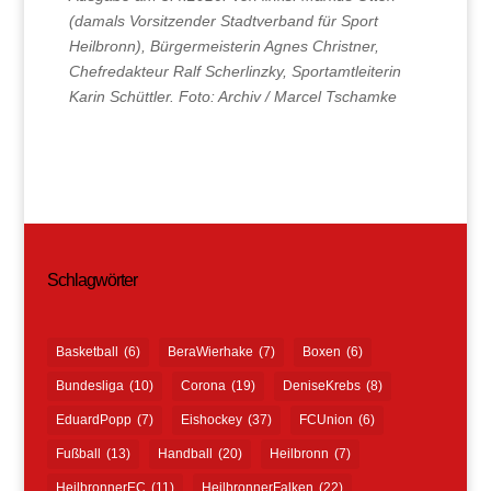
(damals Vorsitzender Stadtverband für Sport
Heilbronn), Bürgermeisterin Agnes Christner,
Chefredakteur Ralf Scherlinzky, Sportamtleiterin
Karin Schüttler. Foto: Archiv / Marcel Tschamke
Schlagwörter
Basketball
(6)
BeraWierhake
(7)
Boxen
(6)
Bundesliga
(10)
Corona
(19)
DeniseKrebs
(8)
EduardPopp
(7)
Eishockey
(37)
FCUnion
(6)
Fußball
(13)
Handball
(20)
Heilbronn
(7)
HeilbronnerEC
(11)
HeilbronnerFalken
(22)